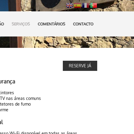
ÃO
SERVIÇOS
COMENTÁRIOS
CONTACTO
RESERVE JÁ
urança
tintores
TV nas áreas comuns
tetores de fumo
arme
l
esso Wi-Fi disponível em todas as áreas